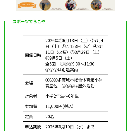
スポーツてらこや
2026年①6月13日（土）②7月4
日（土）③7月28日（火）④8月
11日（火祝）⑤8月29日（土）
開催日時
⑥9月5日（土）
全6回 ①②④9:30～11:30
③⑤⑥は別途案内
①②④多賀城市総合体育館小体
会場
育室他 ③⑤⑥は屋外活動
対象者
小学2年生～6年生
参加費
11,000円(税込）
定員
20名
申込
期間
2026年6月10日（水）まで