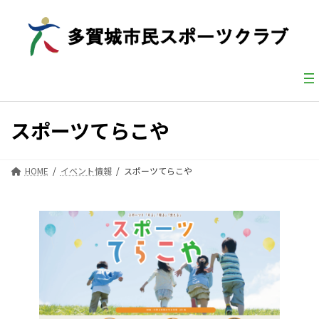
コ
ナ
ン
ビ
テ
ゲ
ン
ー
ツ
シ
へ
ョ
ス
ン
キ
に
ッ
移
スポーツてらこや
プ
動
HOME
イベント情報
スポーツてらこや