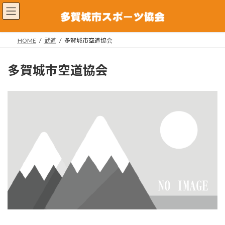
コ
ナ
ン
ビ
テ
ゲ
ン
ー
HOME
武道
多賀城市空道協会
ツ
シ
へ
ョ
ス
ン
多賀城市空道協会
キ
に
ッ
移
プ
動